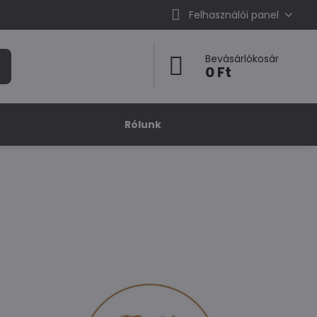
Felhasználói panel
Bevásárlókosár
0 Ft
Rólunk