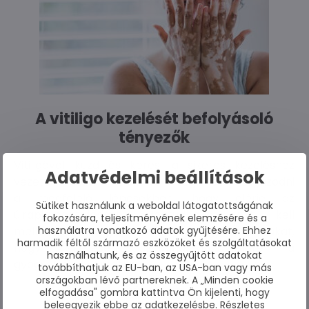
A vitiligo kezelését befolyásoló
tényezők
Vitiligóval küzd és keresi a sikeres kezeléshez
Adatvédelmi beállítások
vezető utat? Cikkünk segíthet eligazodni
a megfelelő lépésekben, hogy elérje az
Sütiket használunk a weboldal látogatottságának
újrapigmentálódást. Megtudhatja, mit kell
fokozására, teljesítményének elemzésére és a
mellőznie, és hogyan kerülheti el a gyakori hibákat,
használatra vonatkozó adatok gyűjtésére. Ehhez
harmadik féltől származó eszközöket és szolgáltatásokat
hogy sikeresen haladhasson előre a
használhatunk, és az összegyűjtött adatokat
gyógyulási folyamatban.
továbbíthatjuk az EU-ban, az USA-ban vagy más
országokban lévő partnereknek. A „Minden cookie
BŐVEBBEN
elfogadása" gombra kattintva Ön kijelenti, hogy
beleegyezik ebbe az adatkezelésbe. Részletes