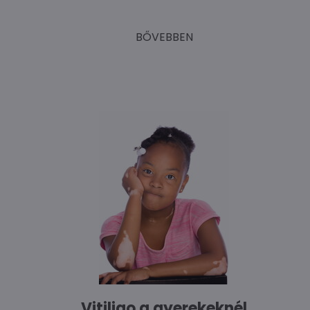
BŐVEBBEN
Vitiligo a gyerekeknél