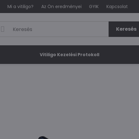
Mi a vitiligo?
Az Ön eredményei
GYIK
Kapcsolat
Keresés
Vitiligo Kezelési Protokoll