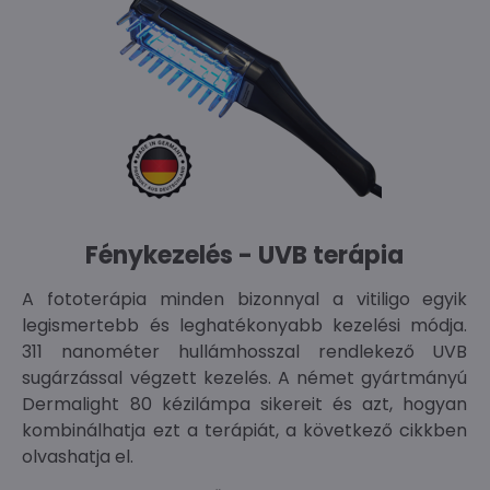
Fénykezelés - UVB terápia
A fototerápia minden bizonnyal a vitiligo egyik
legismertebb és leghatékonyabb kezelési módja.
311 nanométer hullámhosszal rendlekező UVB
sugárzással végzett kezelés. A német gyártmányú
Dermalight 80 kézilámpa sikereit és azt, hogyan
kombinálhatja ezt a terápiát, a következő cikkben
olvashatja el.