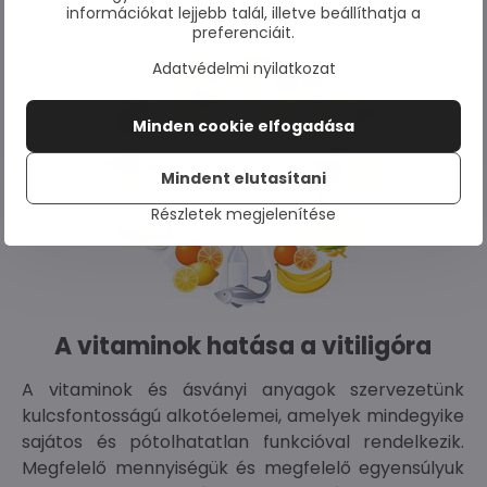
információkat lejjebb talál, illetve beállíthatja a
preferenciáit.
Adatvédelmi nyilatkozat
Minden cookie elfogadása
Mindent elutasítani
Részletek megjelenítése
A vitaminok hatása a vitiligóra
A vitaminok és ásványi anyagok szervezetünk
kulcsfontosságú alkotóelemei, amelyek mindegyike
sajátos és pótolhatatlan funkcióval rendelkezik.
Megfelelő mennyiségük és megfelelő egyensúlyuk