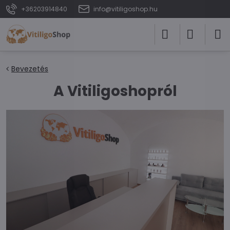
+36203914840
info@vitiligoshop.hu
Bevezetés
A Vitiligoshopról