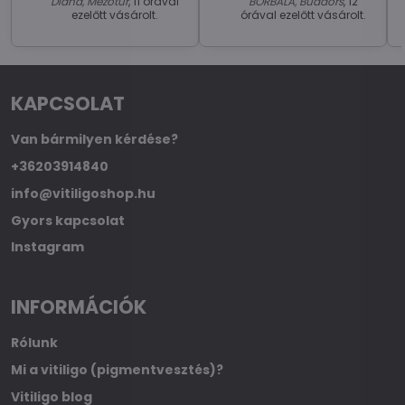
Diána, Mezőtúr
, 11 órával
BORBALA, Budaörs
, 12
ezelőtt vásárolt.
órával ezelőtt vásárolt.
KAPCSOLAT
Van bármilyen kérdése?
+36203914840
info@vitiligoshop.hu
Gyors kapcsolat
Instagram
INFORMÁCIÓK
Rólunk
Mi a vitiligo (pigmentvesztés)?
Vitiligo blog