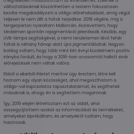
megfelelően módosítottam az étrendemet. Ezeknek a
változtatásoknak köszönhetően a testem fokozatosan
kezdte megakadályozni a vitiligo előrehaladását, amíg végül
teljesen le nem állt a foltok terjedése. 2018 végére, míg a
tengerparton nyaraltam Mallorcán, észrevettem, hogy
térdeimen spontán repigmentáció jelentkezik. Később, egy
UVB-lámpa segítségével, a nemi területemen lévő fehér
foltok is néhány hónap alatt újra pigmentálódtak. Nagyon
boldog voltam, hogy több mint két évnyi küzdelmem pozitív
irányba fordult, és hogy a 2016-ban orvosomtól hallott sivár
előrejelzések nem váltak valóra.
Ebből a sikerből ihletet merítve úgy éreztem, létre kell
hoznom egy olyan közösséget, ahol megoszthatom a
vitiligo-val kapcsolatos tapasztalataimat, és segíthetek
másoknak is, ahogy én is segítettem magamnak.
Így, 2019 elején létrehoztam ezt az oldalt, ahol
összegyűjtöttem azokat az információkat és termékeket,
amelyeket kipróbáltam, és amelyekről tudtam, hogy
hasznosak.