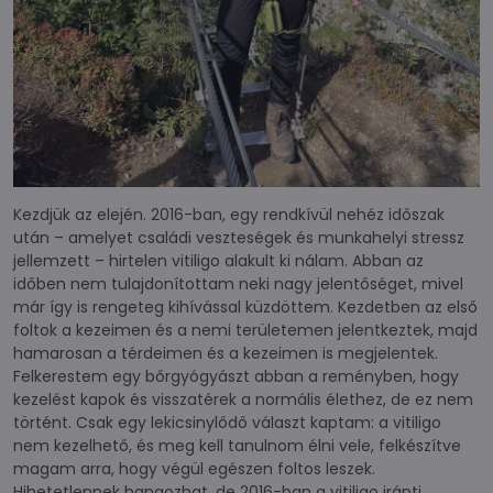
Kezdjük az elején. 2016-ban, egy rendkívül nehéz időszak
után – amelyet családi veszteségek és munkahelyi stressz
jellemzett – hirtelen vitiligo alakult ki nálam. Abban az
időben nem tulajdonítottam neki nagy jelentőséget, mivel
már így is rengeteg kihívással küzdöttem. Kezdetben az első
foltok a kezeimen és a nemi területemen jelentkeztek, majd
hamarosan a térdeimen és a kezeimen is megjelentek.
Felkerestem egy bőrgyógyászt abban a reményben, hogy
kezelést kapok és visszatérek a normális élethez, de ez nem
történt. Csak egy lekicsinylődő választ kaptam: a vitiligo
nem kezelhető, és meg kell tanulnom élni vele, felkészítve
magam arra, hogy végül egészen foltos leszek.
Hihetetlennek hangozhat, de 2016-ban a vitiligo iránti