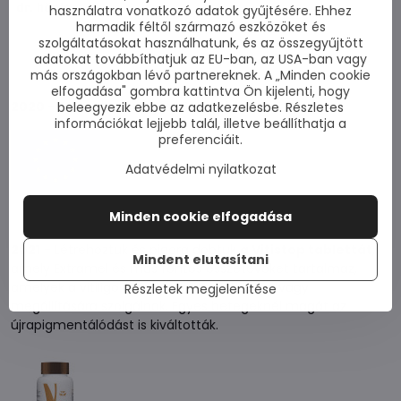
használatra vonatkozó adatok gyűjtésére. Ehhez
harmadik féltől származó eszközöket és
szolgáltatásokat használhatunk, és az összegyűjtött
adatokat továbbíthatjuk az EU-ban, az USA-ban vagy
más országokban lévő partnereknek. A „Minden cookie
elfogadása" gombra kattintva Ön kijelenti, hogy
2020 -
Terjeszkedés egész Európában
beleegyezik ebbe az adatkezelésbe. Részletes
információkat lejjebb talál, illetve beállíthatja a
preferenciáit.
Adatvédelmi nyilatkozat
Minden cookie elfogadása
2021
- Létrehoztuk és piacra dobtuk
a Vitistop tablettát
,
Mindent elutasítani
amely Extramel és más fontos összetevőket tartalmaz,
amelyek a vitiligo terjedésének lassítására vagy
Részletek megjelenítése
megállítására szolgálnak. Egyes betegeknél magát az
újrapigmentálódást is kiváltották.