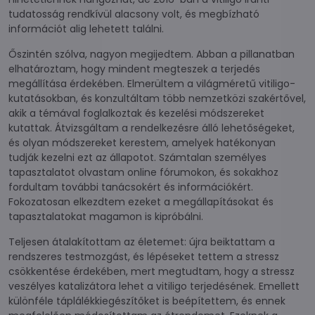
tudatosság rendkívül alacsony volt, és megbízható
információt alig lehetett találni.
Őszintén szólva, nagyon megijedtem. Abban a pillanatban
elhatároztam, hogy mindent megteszek a terjedés
megállítása érdekében. Elmerültem a világméretű vitiligo-
kutatásokban, és konzultáltam több nemzetközi szakértővel,
akik a témával foglalkoztak és kezelési módszereket
kutattak. Átvizsgáltam a rendelkezésre álló lehetőségeket,
és olyan módszereket kerestem, amelyek hatékonyan
tudják kezelni ezt az állapotot. Számtalan személyes
tapasztalatot olvastam online fórumokon, és sokakhoz
fordultam további tanácsokért és információkért.
Fokozatosan elkezdtem ezeket a megállapításokat és
tapasztalatokat magamon is kipróbálni.
Teljesen átalakítottam az életemet: újra beiktattam a
rendszeres testmozgást, és lépéseket tettem a stressz
csökkentése érdekében, mert megtudtam, hogy a stressz
veszélyes katalizátora lehet a vitiligo terjedésének. Emellett
különféle táplálékkiegészítőket is beépítettem, és ennek