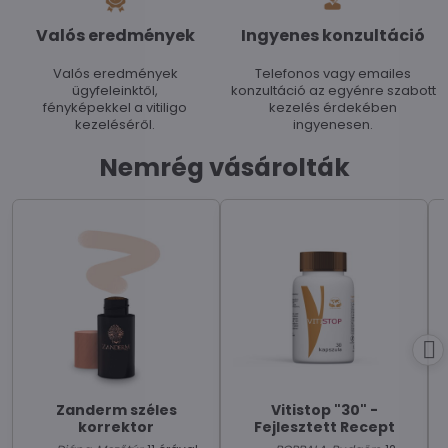
Valós eredmények
Ingyenes konzultáció
Valós eredmények
Telefonos vagy emailes
ügyfeleinktől,
konzultáció az egyénre szabott
fényképekkel a vitiligo
kezelés érdekében
kezeléséről.
ingyenesen.
Nemrég vásárolták
Zanderm széles
Vitistop "30" -
korrektor
Fejlesztett Recept