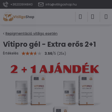
+36203914840
info@vitiligoshop.hu
Repigmentáció vitiligo esetén
Vitipro gél - Extra erős 2+1
Értékelés
3.56
/
5
(
25
x)