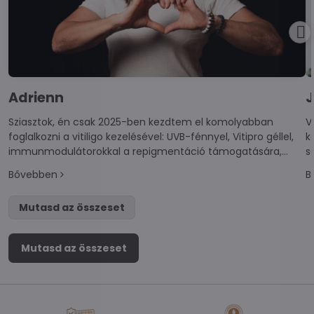
Adrienn
J
Sziasztok, én csak 2025-ben kezdtem el komolyabban
V
foglalkozni a vitiligo kezelésével: UVB-fénnyel, Vitipro géllel,
k
immunmodulátorokkal a repigmentáció támogatására,
s
valamint Vitistop tablettákkal.
i
Bővebben
B
Mutasd az összeset
Mutasd az összeset