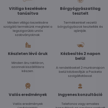
Vitiligo kezelésére
Bőrgyógyászatilag
tanúsítva
tesztelt
Minden vitiligo kezelésére
Termékeinket vezető
szolgáló termékünk megfelel a
bőrgyógyászok tesztelték és
legszigorúbb uniós
ajánlják.
szabványoknak.
Készleten lévő áruk
Kézbesítés 2 napon
belül
Minden áru raktáron,
azonnali kiszállításra
A rendeléseket 2 munkanapon
készen.
belül kézbesítjük a Packeta
szolgáltatással.
Valós eredmények
Ingyenes konzultáció
Valós eredmények
Telefonos vagy emailes
ügyfeleinktől,
konzultáció az egyénre szabott