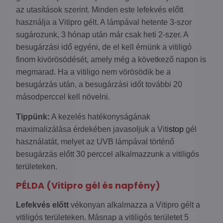
az utasítások szerint. Minden este lefekvés előtt
használja a Vitipro gélt. A lámpával hetente 3-szor
sugározunk, 3 hónap után már csak heti 2-szer. A
besugárzási idő egyéni, de el kell érnünk a vitiligó
finom kivörösödését, amely még a következő napon is
megmarad. Ha a vitiligo nem vörösödik be a
besugárzás után, a besugárzási időt további 20
másodperccel kell növelni.
Tippünk:
A kezelés hatékonyságának
maximalizálása érdekében javasoljuk a Viti
stop
gél
használatát, melyet az UVB lámpával történő
besugárzás előtt 30 perccel alkalmazzunk a vitiligós
területeken.
PÉLDA (Vitipro gél és napfény)
Lefekvés előtt
vékonyan alkalmazza a Vitipro gélt a
vitiligós területeken. Másnap a vitiligós területet 5