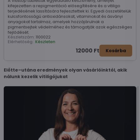
A Vitistop tabletták egyedülálló készítmény, amelyet
kifejezetten a repigmentáció elősegítésére és a vitiligo
terjedésének lassítására fejlesztettek ki. Egyedi összetételük
kulcsfontosságú antioxidánsokat, vitaminokat és ásványi
anyagokat tartalmaz, amelyek hozzájárulnak a
pigmentsejtek védelméhez és támogatják azok egészséges
fejlődését.
Készletszám:
1100022
Elérhetőség :
Készleten
12000 Ft
Kosárba
Előtte–utána eredmények olyan vásárlóinktól, akik
nálunk kezelik vitiligójukat