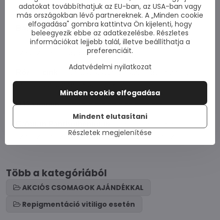
adatokat továbbíthatjuk az EU-ban, az USA-ban vagy
egyensúlyt.
más országokban lévő partnereknek. A „Minden cookie
elfogadása" gombra kattintva Ön kijelenti, hogy
Babchi olaj (Psoralea seed oil)
– a Viti
stop
gél fő
beleegyezik ebbe az adatkezelésbe. Részletes
összetevőjeként serkenti a melanocitákat a melanin
információkat lejjebb talál, illetve beállíthatja a
preferenciáit.
szintézisére - egy pigmentanyag.
Adatvédelmi nyilatkozat
Réz
és
cink
– stimulálja a tirozinázt - egy enzimet,
amely túlzott pigmentációt okoz.
Minden cookie elfogadása
B12 vitamin
– segíti a melanin szintézisét.
Mindent elutasítani
Calcium Panthothenicum
– fontos a melanin
Részletek megjelenítése
szintéziséhez, valamint a réz felszívódásához.
Több a kategóriából
AKCIÓS CSOMAGOK AJÁNDÉKKAL
Repigmentáció vitiligo esetén