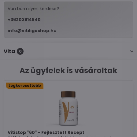
Van bármilyen kérdése?
+36203914840
info@vitiligoshop.hu
Vita
0
Az ügyfelek is vásároltak
Legkeresettebb
Vitistop "60" - Fejlesztett Recept