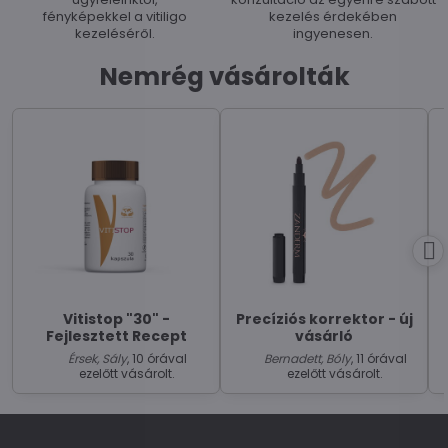
fényképekkel a vitiligo
kezelés érdekében
kezeléséről.
ingyenesen.
Nemrég vásárolták
Vitistop "30" -
Precíziós korrektor - új
Fejlesztett Recept
vásárló
Érsek, Sály
, 10 órával
Bernadett, Bóly
, 11 órával
ezelőtt vásárolt.
ezelőtt vásárolt.