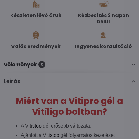
Készleten lévő áruk
Kézbesítés 2 napon
belül
Valós eredmények
Ingyenes konzultáció
Vélemények
0
Leírás
Miért van a Vitipro gél a
Vitiligo boltban?
A Viti
stop
gél erősebb változata.
Ajánlott a Viti
stop
gél folyamatos kezelését