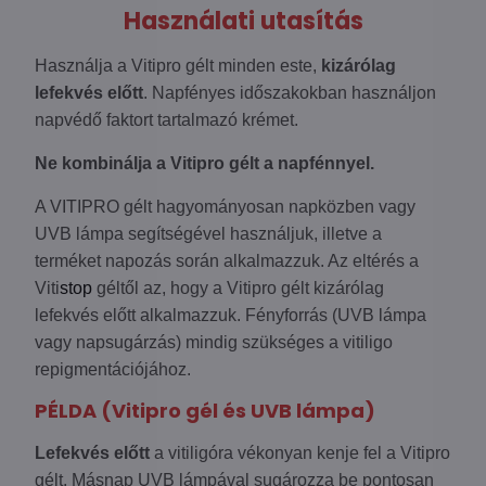
Használati utasítás
Használja a Vitipro gélt minden este,
kizárólag
lefekvés előtt
. Napfényes időszakokban használjon
napvédő faktort tartalmazó krémet.
Ne kombinálja a Vitipro gélt a napfénnyel.
A VITIPRO gélt hagyományosan napközben vagy
UVB lámpa segítségével használjuk, illetve a
terméket napozás során alkalmazzuk. Az eltérés a
Viti
stop
géltől az, hogy a Vitipro gélt kizárólag
lefekvés előtt alkalmazzuk. Fényforrás (UVB lámpa
vagy napsugárzás) mindig szükséges a vitiligo
repigmentációjához.
PÉLDA (Vitipro gél és UVB lámpa)
Lefekvés előtt
a vitiligóra vékonyan kenje fel a Vitipro
gélt. Másnap UVB lámpával sugározza be pontosan