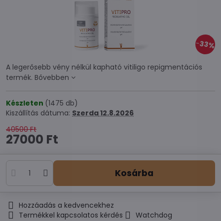
33%
A legerősebb vény nélkül kapható vitiligo repigmentációs
termék.
Bővebben
Készleten
(
1475
db)
Kiszállítás dátuma:
Szerda
12.8.2026
40500 Ft
27000 Ft
Kosárba
Hozzáadás a kedvencekhez
Termékkel kapcsolatos kérdés
Watchdog