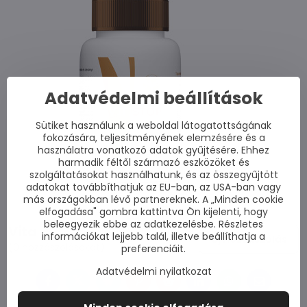
Adatvédelmi beállítások
Sütiket használunk a weboldal látogatottságának
fokozására, teljesítményének elemzésére és a
használatra vonatkozó adatok gyűjtésére. Ehhez
harmadik féltől származó eszközöket és
szolgáltatásokat használhatunk, és az összegyűjtött
adatokat továbbíthatjuk az EU-ban, az USA-ban vagy
más országokban lévő partnereknek. A „Minden cookie
elfogadása" gombra kattintva Ön kijelenti, hogy
beleegyezik ebbe az adatkezelésbe. Részletes
Vita
információkat lejjebb talál, illetve beállíthatja a
Új hozzászólás
(0 hozzászólásokat)
preferenciáit.
Adatvédelmi nyilatkozat
Facebook
Twitter
Bluesky
Pinterest
Reddit
LinkedIn
WhatsApp
E-
mail