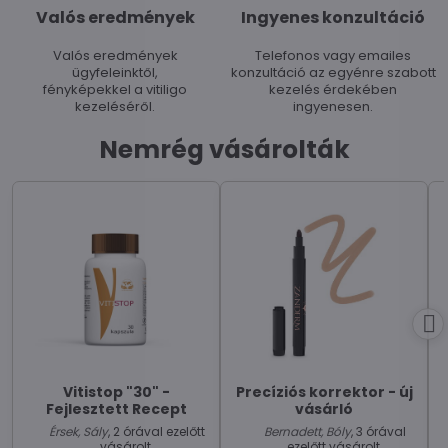
Valós eredmények
Ingyenes konzultáció
Valós eredmények
Telefonos vagy emailes
ügyfeleinktől,
konzultáció az egyénre szabott
fényképekkel a vitiligo
kezelés érdekében
kezeléséről.
ingyenesen.
Nemrég vásárolták
Vitistop "30" -
Precíziós korrektor - új
Fejlesztett Recept
vásárló
Érsek, Sály
, 2 órával ezelőtt
Bernadett, Bóly
, 3 órával
vásárolt.
ezelőtt vásárolt.