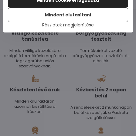
Minden cookie elfogadása
Mindent elutasítani
Részletek megjelenítése
Vitiligo kezelésére
Bőrgyógyászatilag
tanúsítva
tesztelt
Minden vitiligo kezelésére
Termékeinket vezető
szolgáló termékünk megfelel a
bőrgyógyászok tesztelték és
legszigorúbb uniós
ajánlják.
szabványoknak.
Készleten lévő áruk
Kézbesítés 2 napon
belül
Minden áru raktáron,
azonnali kiszállításra
A rendeléseket 2 munkanapon
készen.
belül kézbesítjük a Packeta
szolgáltatással.