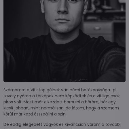
Számomra a Vitistop gélnek van némi hatékonysága.. pl
tavaly nyáron a térképek nem képződtek és a vitiligo csak
piros volt. Most már elkezdett barnulni a bőröm, bár egy
kicsit jobban, mint normálisan, de látom, hogy a szemem
körül már kezd összeállni a szín.
De eddig elégedett vagyok és kíváncsian várom a további