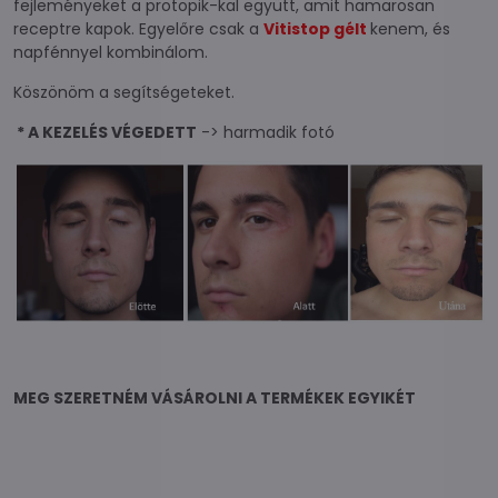
fejleményeket a protopik-kal együtt, amit hamarosan
receptre kapok. Egyelőre csak a
Vitistop gélt
kenem, és
napfénnyel kombinálom.
Köszönöm a segítségeteket.
* A KEZELÉS VÉGEDETT
-> harmadik fotó
MEG SZERETNÉM VÁSÁROLNI A TERMÉKEK EGYIKÉT