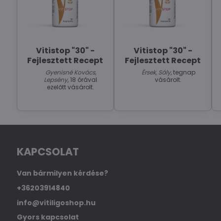
Vitistop "30" -
Vitistop "30" -
Fejlesztett Recept
Fejlesztett Recept
Gyenisné Kovács,
Érsek, Sály
, tegnap
Lepsény
, 18 órával
vásárolt.
ezelőtt vásárolt.
KAPCSOLAT
Van bármilyen kérdése?
+36203914840
info@vitiligoshop.hu
Gyors kapcsolat