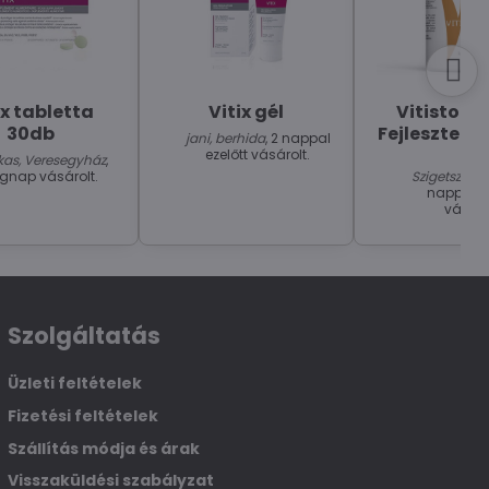
ix tabletta
Vitix gél
Vitistop "
30db
Fejlesztett
jani, berhida
, 2 nappal
ezelőtt vásárolt.
kas, Veresegyház
,
Tóth
egnap vásárolt.
Szigetszent
nappal ez
vásáro
Szolgáltatás
Üzleti feltételek
Fizetési feltételek
Szállítás módja és árak
Visszaküldési szabályzat