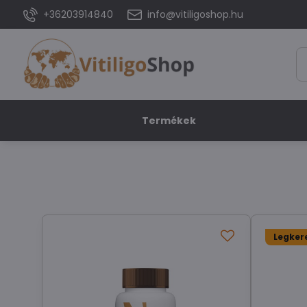
+36203914840
info@vitiligoshop.hu
Termékek
Legker