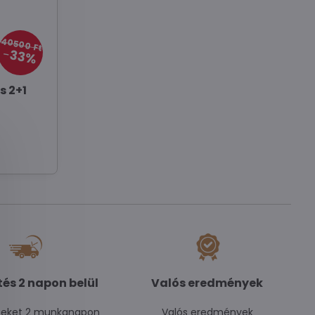
40500 Ft
33%
s 2+1
tés 2 napon belül
Valós eredmények
seket 2 munkanapon
Valós eredmények