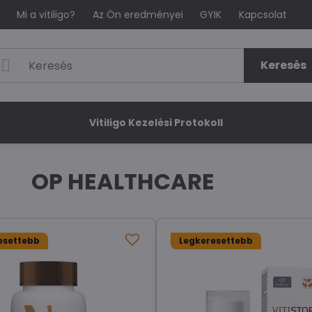
Mi a vitiligo?
Az Ön eredményei
GYIK
Kapcsolat
Keresés
Vitiligo Kezelési Protokoll
OP HEALTHCARE
esettebb
Legkeresettebb