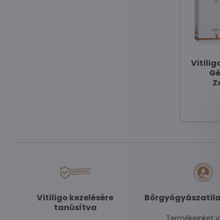
Vitili
Gé
Z
Vitiligo kezelésére
Bőrgyógyászatila
tanúsítva
Termékeinket v