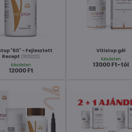
stop "60" - Fejlesztett
Vitistop gél
Recept
(1100022)
Készleten
13000 Ft-tól
Készleten
12000 Ft