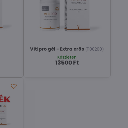
Vitipro gél - Extra erős
(1100200)
Készleten
13500 Ft