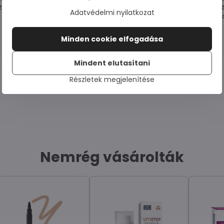
telték és
azonnali kiszállításra
belül ké
Adatvédelmi nyilatkozat
készen.
sz
Minden cookie elfogadása
Mindent elutasítani
Részletek megjelenítése
Nemrég vásárolták