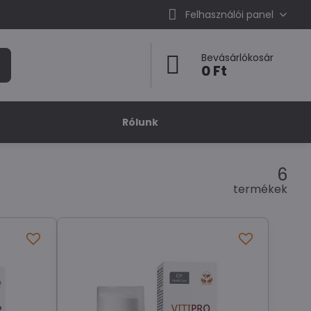
Felhasználói panel
Bevásárlókosár
0 Ft
Rólunk
6
termékek