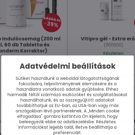
54500 Ft
39%
go Indulócsomag (200 ml
Vitipro gél - Extra erő
l, 60 db Tabletta és
(1100500)
anderm Korrektor)
Készleten
27000 Ft
Készleten
Adatvédelmi beállítások
33000 Ft
Sütiket használunk a weboldal látogatottságának
fokozására, teljesítményének elemzésére és a
használatra vonatkozó adatok gyűjtésére. Ehhez
harmadik féltől származó eszközöket és szolgáltatásokat
használhatunk, és az összegyűjtött adatokat
továbbíthatjuk az EU-ban, az USA-ban vagy más
országokban lévő partnereknek. A „Minden cookie
elfogadása" gombra kattintva Ön kijelenti, hogy
g tesztelt
Készleten lévő áruk
Kézbesí
beleegyezik ebbe az adatkezelésbe. Részletes
információkat lejjebb talál, illetve beállíthatja a
preferenciáit.
ezető
Minden áru raktáron,
A rendelé