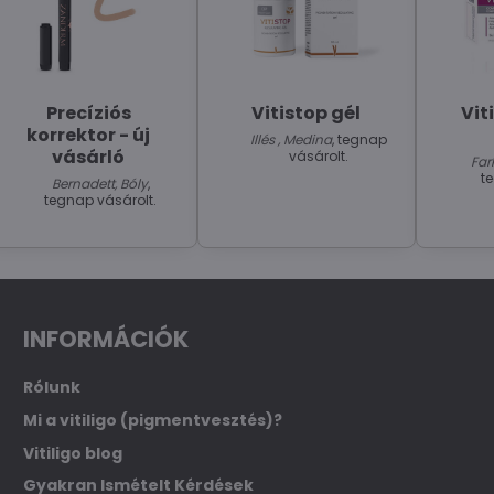
Precíziós
Vitistop gél
Vit
korrektor - új
Illés , Medina
, tegnap
vásárló
vásárolt.
Far
t
Bernadett, Bóly
,
tegnap vásárolt.
INFORMÁCIÓK
Rólunk
Mi a vitiligo (pigmentvesztés)?
Vitiligo blog
Gyakran Ismételt Kérdések