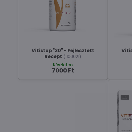
Vitistop "30" - Fejlesztett
Viti
Recept
(1100021)
Készleten
7000 Ft