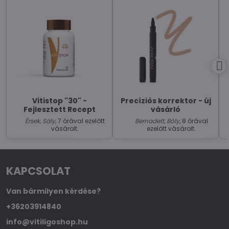
Vitistop "30" -
Precíziós korrektor - új
Fejlesztett Recept
vásárló
Érsek, Sály
, 7 órával ezelőtt
Bernadett, Bóly
, 8 órával
vásárolt.
ezelőtt vásárolt.
KAPCSOLAT
Van bármilyen kérdése?
+36203914840
info@vitiligoshop.hu