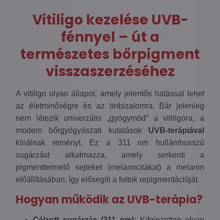
Vitiligo kezelése UVB-
fénnyel – út a
természetes bőrpigment
visszaszerzéséhez
A vitiligo olyan állapot, amely jelentős hatással lehet
az életminőségre és az önbizalomra. Bár jelenleg
nem létezik univerzális „gyógymód” a vitiligóra, a
modern bőrgyógyászati kutatások
UVB-terápiával
kínálnak reményt. Ez a 311 nm hullámhosszú
sugárzást alkalmazza, amely serkenti a
pigmenttermelő sejteket (melanocitákat) a melanin
előállításában, így elősegíti a foltok repigmentációját.
Hogyan működik az UVB-terápia?
Célzott sugárzás (311 nm):
Kifejezetten olyan