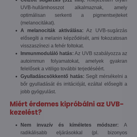
UVB-hullámhosszot alkalmaznak, amely
optimálisan serkenti a pigmentsejteket
(melanocitákat).
A melanociták aktiválása:
Az UVB-sugárzás
elősegíti a melanin képződését, ami fokozatosan
visszaszínezi a fehér foltokat.
Immunmoduláló hatás:
Az UVB szabályozza az
autoimmun folyamatokat, amelyek gyakran
felelősek a vitiligo további terjedéséért.
Gyulladáscsökkentő hatás:
Segít mérsékelni a
bőr gyulladását és irritációját, ezáltal elősegíti a
jobb gyógyulást.
Miért érdemes kipróbálni az UVB-
kezelést?
Nem invazív és kíméletes módszer:
A
radikálisabb eljárásokkal (pl. bizonyos