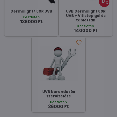
12%
Dermalight® 80R UVB
UVB Dermalight 80R
UVB + Vitistop gél és
Készleten
tabletták
136000 Ft
Készleten
140000 Ft
UVB berendezés
szervizelése
Készleten
36000 Ft