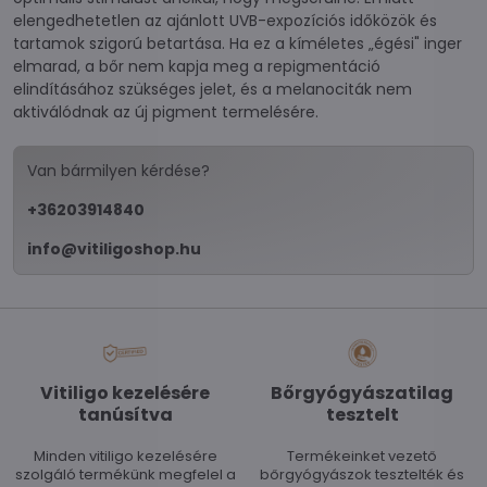
elengedhetetlen az ajánlott UVB-expozíciós időközök és
tartamok szigorú betartása. Ha ez a kíméletes „égési" inger
elmarad, a bőr nem kapja meg a repigmentáció
elindításához szükséges jelet, és a melanociták nem
aktiválódnak az új pigment termelésére.
Van bármilyen kérdése?
+36203914840
info@vitiligoshop.hu
Vitiligo kezelésére
Bőrgyógyászatilag
tanúsítva
tesztelt
Minden vitiligo kezelésére
Termékeinket vezető
szolgáló termékünk megfelel a
bőrgyógyászok tesztelték és