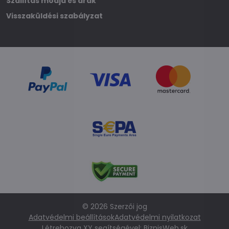
Szállítás módja és árak
Visszaküldési szabályzat
©
2026
Szerzői jog
Adatvédelmi beállítások
Adatvédelmi nyilatkozat
Létrehozva XY segítségével:
BiznisWeb.sk