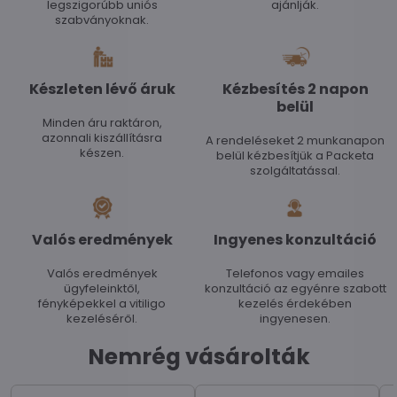
legszigorúbb uniós
ajánlják.
szabványoknak.
Készleten lévő áruk
Kézbesítés 2 napon
belül
Minden áru raktáron,
azonnali kiszállításra
A rendeléseket 2 munkanapon
készen.
belül kézbesítjük a Packeta
szolgáltatással.
Valós eredmények
Ingyenes konzultáció
Valós eredmények
Telefonos vagy emailes
ügyfeleinktől,
konzultáció az egyénre szabott
fényképekkel a vitiligo
kezelés érdekében
kezeléséről.
ingyenesen.
Nemrég vásárolták