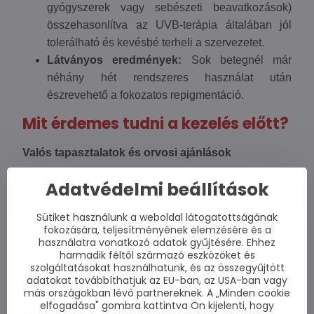
gyógyszerek vagy sebészeti beavatkozások)
összehasonlítva az UVB-terápia általában jól
tolerálható és kevésbé terheli a szervezetet.
Látványos eredmények:
Sok betegnél már
néhány hét rendszeres használat után
észrevehető a fokozatos repigmentáció.
Mit érdemes tudni a kezelés előtt?
Valós tapasztalatok és orvosi ajánlások
Számos vitiligós páciens pozitív tapasztalatokról
Adatvédelmi beállítások
számol be az UVB-terápia kapcsán, amikor a fehér
foltok fokozatosan visszanyerték színüket, és a vitiligo
Sütiket használunk a weboldal látogatottságának
fokozására, teljesítményének elemzésére és a
terjedése lelassult. A bőrgyógyászok világszerte az
használatra vonatkozó adatok gyűjtésére. Ehhez
UVB 311 nm-es fényt tartják a vitiligo kezelésének
harmadik féltől származó eszközöket és
szolgáltatásokat használhatunk, és az összegyűjtött
„arany standardjának”
, köszönhetően a hatékony
adatokat továbbíthatjuk az EU-ban, az USA-ban vagy
pigmentstimulációnak.
más országokban lévő partnereknek. A „Minden cookie
elfogadása" gombra kattintva Ön kijelenti, hogy
Merítsen ihletet, és fedezze fel az UVB-