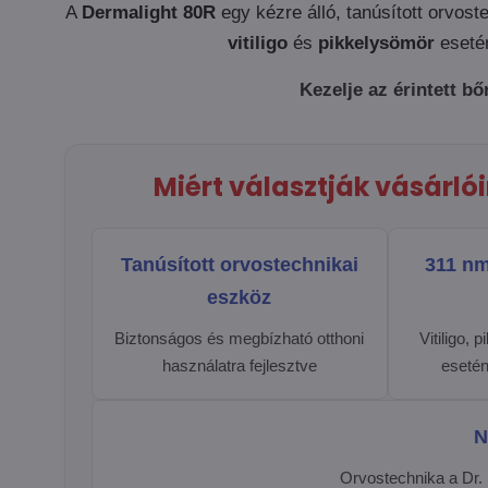
A
Dermalight 80R
egy kézre álló, tanúsított orvos
vitiligo
és
pikkelysömör
esetén
Kezelje az érintett b
Miért választják vásárló
Tanúsított orvostechnikai
311 n
eszköz
Biztonságos és megbízható otthoni
Vitiligo,
használatra fejlesztve
esetén
N
Orvostechnika a Dr.