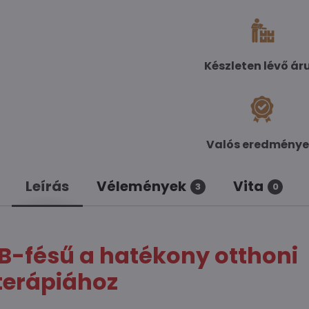
Készleten lévő ár
Valós eredmény
Leírás
Vélemények
Vita
3
0
B-fésű a hatékony otthoni
terápiához