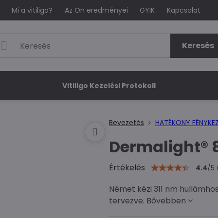
Mi a vitiligo?
Az Ön eredményei
GYIK
Kapcsolat
Keresés
Vitiligo Kezelési Protokoll
Bevezetés
HATÉKONY FÉNYKEZ
Dermalight® 
Értékelés
4.4
/
5
Német kézi 311 nm hullámho
tervezve.
Bővebben