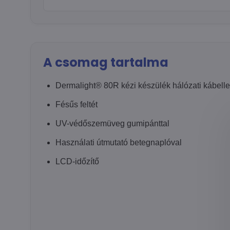
A csomag tartalma
Dermalight® 80R kézi készülék hálózati kábelle
Fésűs feltét
UV-védőszemüveg gumipánttal
Használati útmutató betegnaplóval
LCD-időzítő