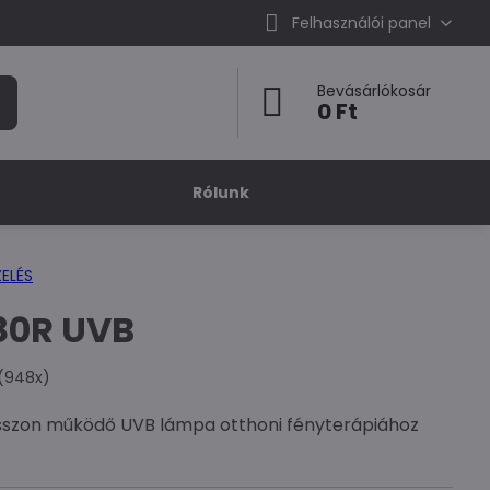
Felhasználói panel
Bevásárlókosár
0 Ft
Rólunk
ELÉS
80R UVB
(
948
x)
sszon működő UVB lámpa otthoni fényterápiához