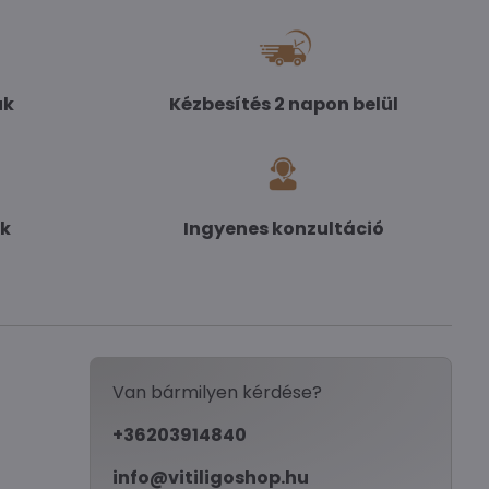
uk
Kézbesítés 2 napon belül
ek
Ingyenes konzultáció
Van bármilyen kérdése?
+36203914840
info@vitiligoshop.hu