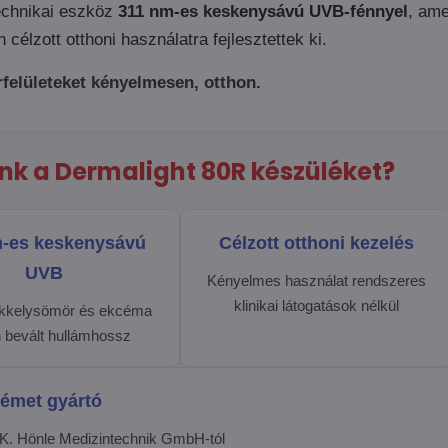
technikai eszköz
311 nm-es keskenysávú UVB-fénnyel
, ame
 célzott otthoni használatra fejlesztettek ki.
őrfelületeket kényelmesen, otthon.
ink a Dermalight 80R készüléket?
m-es keskenysávú
Célzott otthoni kezelés
UVB
Kényelmes használat rendszeres
klinikai látogatások nélkül
 pikkelysömör és ekcéma
 bevált hullámhossz
émet gyártó
 K. Hönle Medizintechnik GmbH-tól