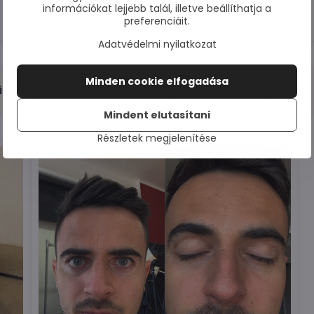
információkat lejjebb talál, illetve beállíthatja a
Tanúsítás: CE 0123
preferenciáit.
Adatvédelmi nyilatkozat
Minden cookie elfogadása
ük,
és pozitív tapasztalataink alapján szívesen ajánljuk.
Mindent elutasítani
Részletek megjelenítése