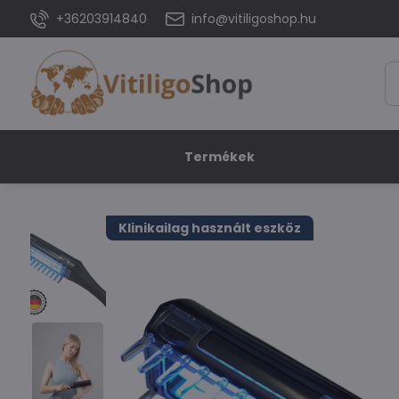
+36203914840
info@vitiligoshop.hu
Termékek
Klinikailag használt eszköz