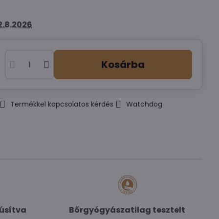
2.8.2026
Kosárba
Termékkel kapcsolatos kérdés
Watchdog
núsítva
Bőrgyógyászatilag tesztelt