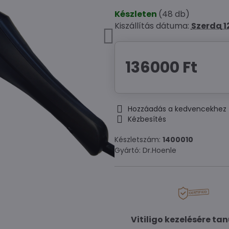
Készleten
(
48
db)
Kiszállítás dátuma:
Szerda
1
136000 Ft
Hozzáadás a kedvencekhez
Kézbesítés
Készletszám:
1400010
Gyártó:
Dr.Hoenle
Vitiligo kezelésére ta