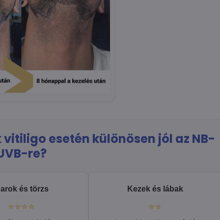
vitiligo esetén különösen jól az NB-
UVB-re?
arok és törzs
Kezek és lábak
⭐⭐⭐⭐
⭐⭐