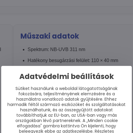
Műszaki adatok
l
Spektrum: NB-UVB 311 nm
Hatékony besugárzási felület: 110 × 40 mm
Méretek: 300 × 60 × 45 mm; tömeg: 285 g
Adatvédelmi beállítások
Hálózati csatlakozás: 230 V, 50 Hz;
Sütiket használunk a weboldal látogatottságának
teljesítményfelvétel: 20 W
fokozására, teljesítményének elemzésére és a
használatra vonatkozó adatok gyűjtésére. Ehhez
Gyártó: Dr. K. Hönle Medizintechnik GmbH,
harmadik féltől származó eszközöket és szolgáltatásokat
használhatunk, és az összegyűjtött adatokat
Németország
továbbíthatjuk az EU-ban, az USA-ban vagy más
országokban lévő partnereknek. A „Minden cookie
4 év garancia minden alkatrészre. Garanciális
elfogadása" gombra kattintva Ön kijelenti, hogy
reklamáció esetén gyors javítás vagy csere
beleegyezik ebbe az adatkezelésbe. Részletes