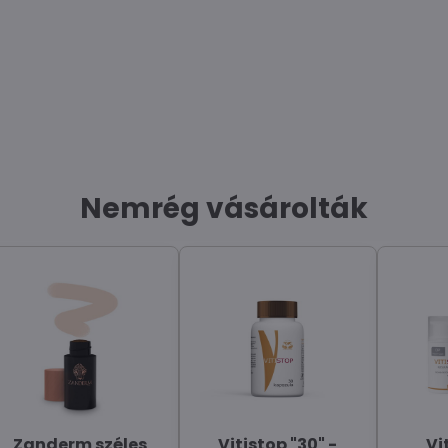
Nemrég vásárolták
Zanderm széles
Vitistop "30" -
Vi