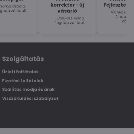
korrektor - új
Fejlesztett
sorba, Csorna
,
vásárló
egnap vásárolt.
TÓTHNÉ GULYÁ
2 nappal e
Bányász, Aszód
,
vásáro
tegnap vásárolt.
Szolgáltatás
Üzleti feltételek
Fizetési feltételek
Szállítás módja és árak
Visszaküldési szabályzat