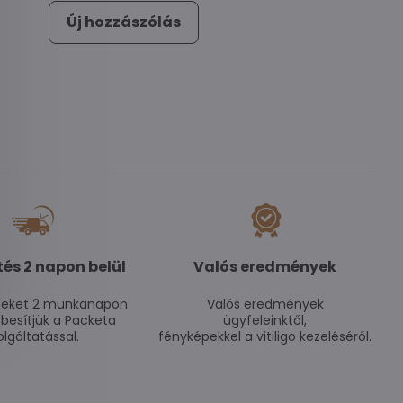
Új hozzászólás
tés 2 napon belül
Valós eredmények
seket 2 munkanapon
Valós eredmények
zbesítjük a Packeta
ügyfeleinktől,
olgáltatással.
fényképekkel a vitiligo kezeléséről.