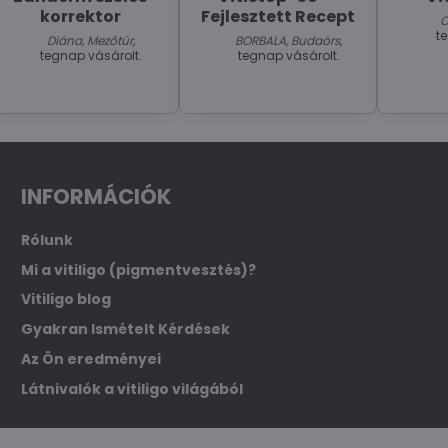
korrektor
Fejlesztett Recept
C
t
Diána, Mezőtúr
,
BORBALA, Budaörs
,
tegnap vásárolt.
tegnap vásárolt.
INFORMÁCIÓK
Rólunk
Mi a vitiligo (pigmentvesztés)?
Vitiligo blog
Gyakran Ismételt Kérdések
Az Ön eredményei
Látnivalók a vitiligo világából