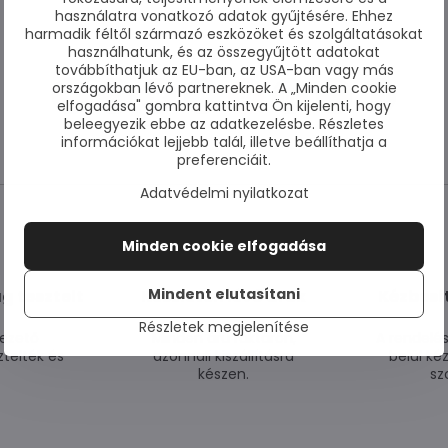
használatra vonatkozó adatok gyűjtésére. Ehhez
harmadik féltől származó eszközöket és szolgáltatásokat
használhatunk, és az összegyűjtött adatokat
továbbíthatjuk az EU-ban, az USA-ban vagy más
országokban lévő partnereknek. A „Minden cookie
Facebook
Twitter
Bluesky
Pinterest
Reddit
LinkedIn
WhatsApp
E-
elfogadása" gombra kattintva Ön kijelenti, hogy
mail
beleegyezik ebbe az adatkezelésbe. Részletes
információkat lejjebb talál, illetve beállíthatja a
preferenciáit.
Adatvédelmi nyilatkozat
Minden cookie elfogadása
Mindent elutasítani
g tesztelt
Készleten lévő áruk
Kézbesí
Részletek megjelenítése
ezető
Minden áru raktáron,
A rendelé
telték és
azonnali kiszállításra
belül ké
készen.
sz