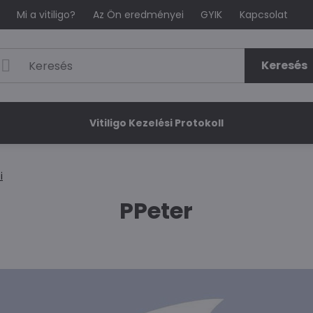
Mi a vitiligo?
Az Ön eredményei
GYIK
Kapcsolat
Keresés
Vitiligo Kezelési Protokoll
i
PPeter