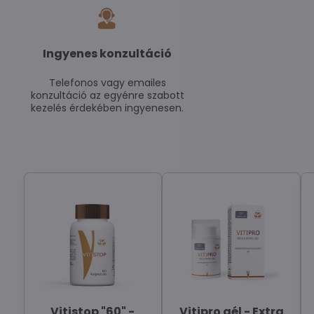
Ingyenes konzultáció
Telefonos vagy emailes
konzultáció az egyénre szabott
kezelés érdekében ingyenesen.
Vitistop "60" -
Vitipro gél - Extra