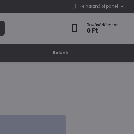
Felhasználói panel
Bevásárlókosár
0 Ft
Rólunk