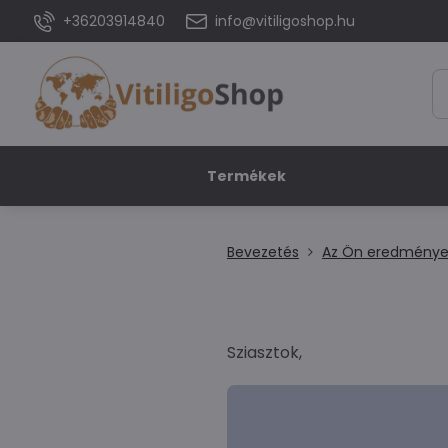
+36203914840
info@vitiligoshop.hu
Termékek
Bevezetés
Az Ön eredménye
Sziasztok,