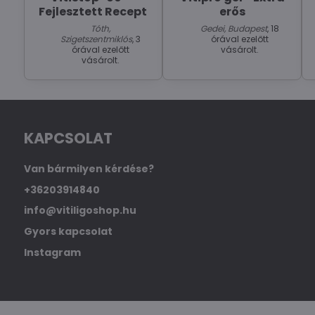
Fejlesztett Recept
erős
Tóth,
Gedei, Budapest
, 18
Szigetszentmiklós
, 3
órával ezelőtt
órával ezelőtt
vásárolt.
vásárolt.
KAPCSOLAT
Van bármilyen kérdése?
+36203914840
info@vitiligoshop.hu
Gyors kapcsolat
Instagram