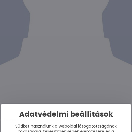
Adatvédelmi beállítások
, hogyan kezeltem a vitiligót,
ITT
található.
Sütiket használunk a weboldal látogatottságának
fokozására, teljesítményének elemzésére és a