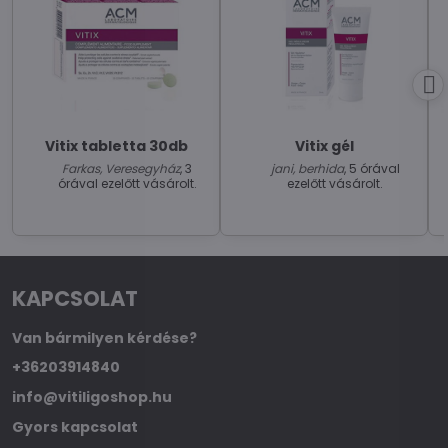
Vitix tabletta 30db
Vitix gél
Farkas, Veresegyház
, 3
jani, berhida
, 5 órával
órával ezelőtt vásárolt.
ezelőtt vásárolt.
KAPCSOLAT
Van bármilyen kérdése?
+36203914840
info@vitiligoshop.hu
Gyors kapcsolat