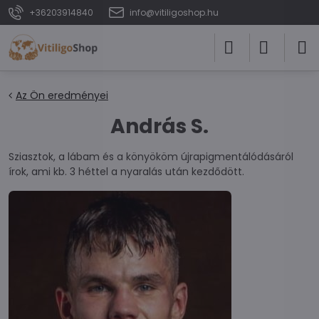
+36203914840
info@vitiligoshop.hu
Az Ön eredményei
András S.
Sziasztok, a lábam és a könyököm újrapigmentálódásáról
írok, ami kb. 3 héttel a nyaralás után kezdődött.