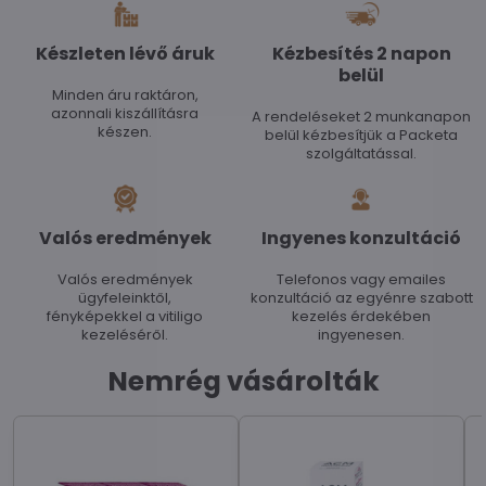
Készleten lévő áruk
Kézbesítés 2 napon
belül
Minden áru raktáron,
azonnali kiszállításra
A rendeléseket 2 munkanapon
készen.
belül kézbesítjük a Packeta
szolgáltatással.
Valós eredmények
Ingyenes konzultáció
Valós eredmények
Telefonos vagy emailes
ügyfeleinktől,
konzultáció az egyénre szabott
fényképekkel a vitiligo
kezelés érdekében
kezeléséről.
ingyenesen.
Nemrég vásárolták