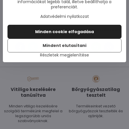
információkat lejjebb talál, illetve beállíthatja a
preferenciáit.
Adatvédelmi nyilatkozat
Vita
Új hozzászólás
Minden cookie elfogadása
(0 hozzászólásokat)
Mindent elutasítani
Facebook
Twitter
Bluesky
Pinterest
Reddit
LinkedIn
WhatsApp
E-
mail
Részletek megjelenítése
Vitiligo kezelésére
Bőrgyógyászatilag
tanúsítva
tesztelt
Minden vitiligo kezelésére
Termékeinket vezető
szolgáló termékünk megfelel a
bőrgyógyászok tesztelték és
legszigorúbb uniós
ajánlják.
szabványoknak.