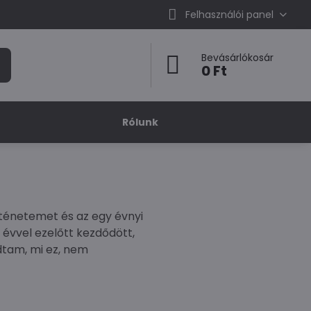
Felhasználói panel
Bevásárlókosár
0 Ft
Rólunk
ténetemet és az egy évnyi
 évvel ezelőtt kezdődött,
dtam, mi ez, nem