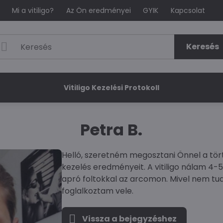
Mi a vitiligo?
Az Ön eredményei
GYIK
Kapcsolat
Keresés
Vitiligo Kezelési Protokoll
Petra B.
Helló, szeretném megosztani Önnel a tör
kezelés eredményeit. A vitiligo nálam 4-5
apró foltokkal az arcomon. Mivel nem tu
foglalkoztam vele.
Vissza a bejegyzéshez