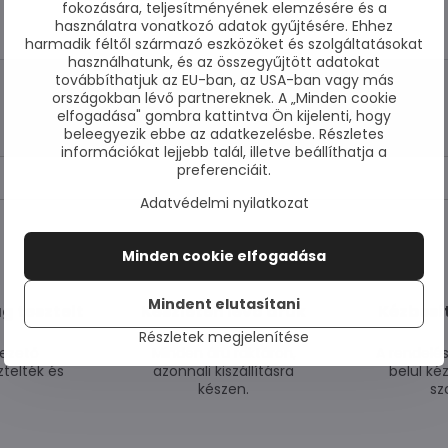
fokozására, teljesítményének elemzésére és a
használatra vonatkozó adatok gyűjtésére. Ehhez
harmadik féltől származó eszközöket és szolgáltatásokat
használhatunk, és az összegyűjtött adatokat
továbbíthatjuk az EU-ban, az USA-ban vagy más
országokban lévő partnereknek. A „Minden cookie
elfogadása" gombra kattintva Ön kijelenti, hogy
beleegyezik ebbe az adatkezelésbe. Részletes
információkat lejjebb talál, illetve beállíthatja a
preferenciáit.
Adatvédelmi nyilatkozat
Minden cookie elfogadása
Mindent elutasítani
g tesztelt
Készleten lévő áruk
Kézbesí
Részletek megjelenítése
ezető
Minden áru raktáron,
A rendelé
telték és
azonnali kiszállításra
belül ké
készen.
sz