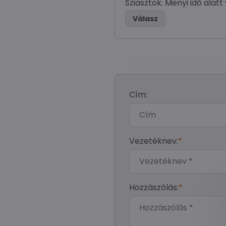
Sziasztok. Menyi idő alat
Válasz
Cím:
Vezetéknev:
*
Hozzászólás:
*