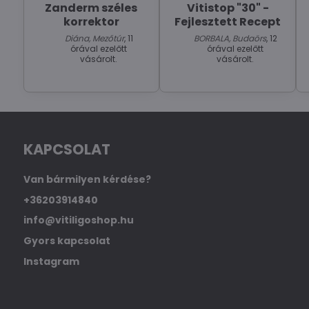
Zanderm széles
Vitistop "30" -
korrektor
Fejlesztett Recept
Diána, Mezőtúr
, 11
BORBALA, Budaörs
, 12
órával ezelőtt
órával ezelőtt
vásárolt.
vásárolt.
KAPCSOLAT
Van bármilyen kérdése?
+36203914840
info@vitiligoshop.hu
Gyors kapcsolat
Instagram