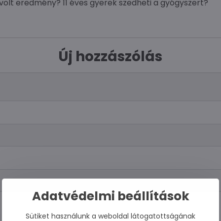
t volt eredmény? 11 éves gyerek szedheti a gyógyszert?
Új hozzászólás
Adatvédelmi beállítások
Sütiket használunk a weboldal látogatottságának