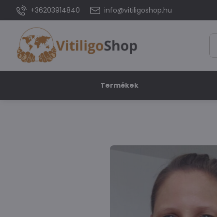
+36203914840
info@vitiligoshop.hu
Termékek