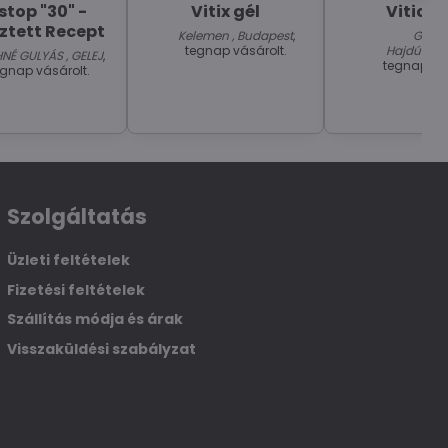
stop "30" -
Vitix gél
Viticol
sztett Recept
Kelemen , Budapest
,
Gabor
tegnap vásárolt.
Hajdúszob
NÉ GULYÁS , GELEJ
,
tegnap vás
egnap vásárolt.
Szolgáltatás
Üzleti feltételek
Fizetési feltételek
Szállítás módja és árak
Visszaküldési szabályzat